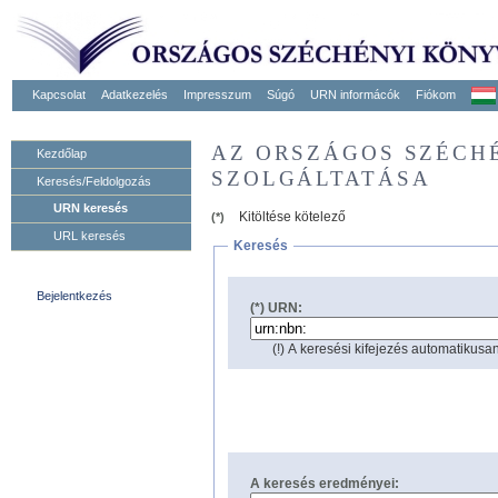
Kapcsolat
Adatkezelés
Impresszum
Súgó
URN informácók
Fiókom
AZ ORSZÁGOS SZÉCH
Kezdőlap
SZOLGÁLTATÁSA
Keresés/Feldolgozás
URN keresés
Kitöltése kötelező
(*)
URL keresés
Keresés
Bejelentkezés
(*) URN:
(!) A keresési kifejezés automatikusan
A keresés eredményei: