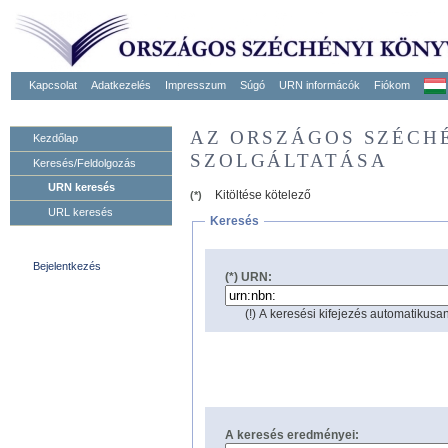
Kapcsolat
Adatkezelés
Impresszum
Súgó
URN informácók
Fiókom
AZ ORSZÁGOS SZÉCH
Kezdőlap
SZOLGÁLTATÁSA
Keresés/Feldolgozás
URN keresés
Kitöltése kötelező
(*)
URL keresés
Keresés
Bejelentkezés
(*) URN:
(!) A keresési kifejezés automatikusan
A keresés eredményei: