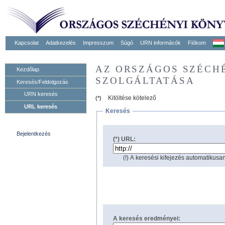
Kapcsolat
Adatkezelés
Impresszum
Súgó
URN informácók
Fiókom
AZ ORSZÁGOS SZÉCH
Kezdőlap
SZOLGÁLTATÁSA
Keresés/Feldolgozás
URN keresés
Kitöltése kötelező
(*)
URL keresés
Keresés
Bejelentkezés
(*) URL:
(!) A keresési kifejezés automatikusan
A keresés eredményei: