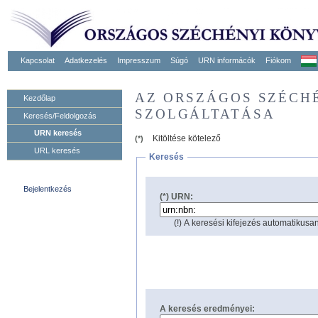
Kapcsolat
Adatkezelés
Impresszum
Súgó
URN informácók
Fiókom
AZ ORSZÁGOS SZÉCH
Kezdőlap
SZOLGÁLTATÁSA
Keresés/Feldolgozás
URN keresés
Kitöltése kötelező
(*)
URL keresés
Keresés
Bejelentkezés
(*) URN:
(!) A keresési kifejezés automatikusan
A keresés eredményei: