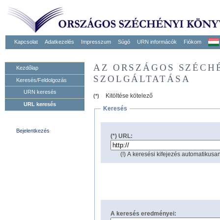
Kapcsolat
Adatkezelés
Impresszum
Súgó
URN informácók
Fiókom
AZ ORSZÁGOS SZÉCH
Kezdőlap
SZOLGÁLTATÁSA
Keresés/Feldolgozás
URN keresés
Kitöltése kötelező
(*)
URL keresés
Keresés
Bejelentkezés
(*) URL:
(!) A keresési kifejezés automatikusan
A keresés eredményei: