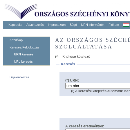
Kapcsolat
Adatkezelés
Impresszum
Súgó
URN informácók
Fiókom
AZ ORSZÁGOS SZÉCH
Kezdőlap
SZOLGÁLTATÁSA
Keresés/Feldolgozás
URN keresés
Kitöltése kötelező
(*)
URL keresés
Keresés
Bejelentkezés
(*) URN:
(!) A keresési kifejezés automatikusan
A keresés eredményei: