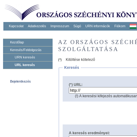
Kapcsolat
Adatkezelés
Impresszum
Súgó
URN informácók
Fiókom
AZ ORSZÁGOS SZÉCH
Kezdőlap
SZOLGÁLTATÁSA
Keresés/Feldolgozás
URN keresés
Kitöltése kötelező
(*)
URL keresés
Keresés
Bejelentkezés
(*) URL:
(!) A keresési kifejezés automatikusan
A keresés eredményei: