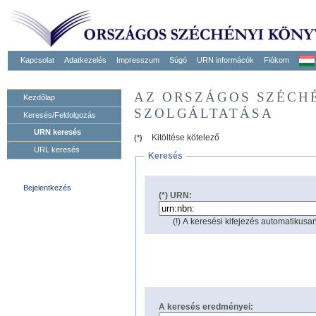
Kapcsolat
Adatkezelés
Impresszum
Súgó
URN informácók
Fiókom
AZ ORSZÁGOS SZÉCH
Kezdőlap
SZOLGÁLTATÁSA
Keresés/Feldolgozás
URN keresés
Kitöltése kötelező
(*)
URL keresés
Keresés
Bejelentkezés
(*) URN:
(!) A keresési kifejezés automatikusan
A keresés eredményei: