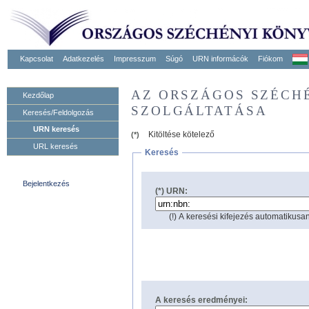
Kapcsolat
Adatkezelés
Impresszum
Súgó
URN informácók
Fiókom
AZ ORSZÁGOS SZÉCH
Kezdőlap
SZOLGÁLTATÁSA
Keresés/Feldolgozás
URN keresés
Kitöltése kötelező
(*)
URL keresés
Keresés
Bejelentkezés
(*) URN:
(!) A keresési kifejezés automatikusan
A keresés eredményei: