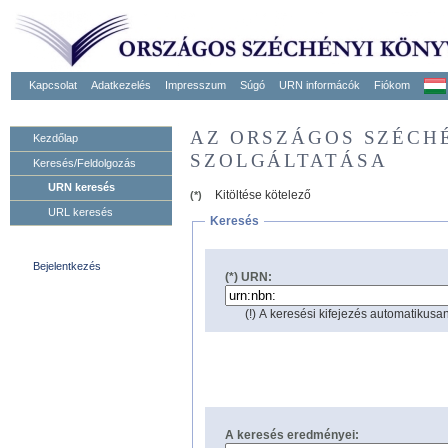
Kapcsolat
Adatkezelés
Impresszum
Súgó
URN informácók
Fiókom
AZ ORSZÁGOS SZÉCH
Kezdőlap
SZOLGÁLTATÁSA
Keresés/Feldolgozás
URN keresés
Kitöltése kötelező
(*)
URL keresés
Keresés
Bejelentkezés
(*) URN:
(!) A keresési kifejezés automatikusan
A keresés eredményei: