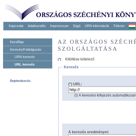
Kapcsolat
Adatkezelés
Impresszum
Súgó
URN informácók
Fiókom
AZ ORSZÁGOS SZÉCH
Kezdőlap
SZOLGÁLTATÁSA
Keresés/Feldolgozás
URN keresés
Kitöltése kötelező
(*)
URL keresés
Keresés
Bejelentkezés
(*) URL:
(!) A keresési kifejezés automatikusan
A keresés eredményei: