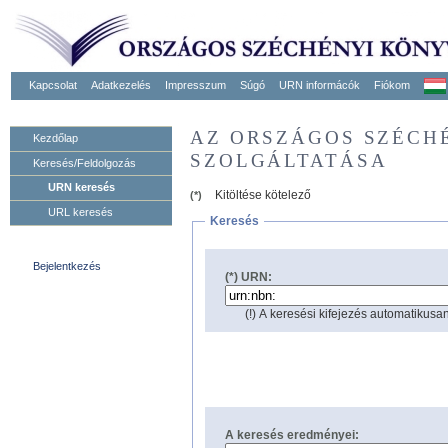
Kapcsolat
Adatkezelés
Impresszum
Súgó
URN informácók
Fiókom
AZ ORSZÁGOS SZÉCH
Kezdőlap
SZOLGÁLTATÁSA
Keresés/Feldolgozás
URN keresés
Kitöltése kötelező
(*)
URL keresés
Keresés
Bejelentkezés
(*) URN:
(!) A keresési kifejezés automatikusan
A keresés eredményei: