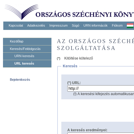
Kapcsolat
Adatkezelés
Impresszum
Súgó
URN informácók
Fiókom
AZ ORSZÁGOS SZÉCH
Kezdőlap
SZOLGÁLTATÁSA
Keresés/Feldolgozás
URN keresés
Kitöltése kötelező
(*)
URL keresés
Keresés
Bejelentkezés
(*) URL:
(!) A keresési kifejezés automatikusan
A keresés eredményei: