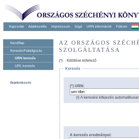
Kapcsolat
Adatkezelés
Impresszum
Súgó
URN informácók
Fiókom
AZ ORSZÁGOS SZÉCH
Kezdőlap
SZOLGÁLTATÁSA
Keresés/Feldolgozás
URN keresés
Kitöltése kötelező
(*)
URL keresés
Keresés
Bejelentkezés
(*) URN:
(!) A keresési kifejezés automatikusan
A keresés eredményei: