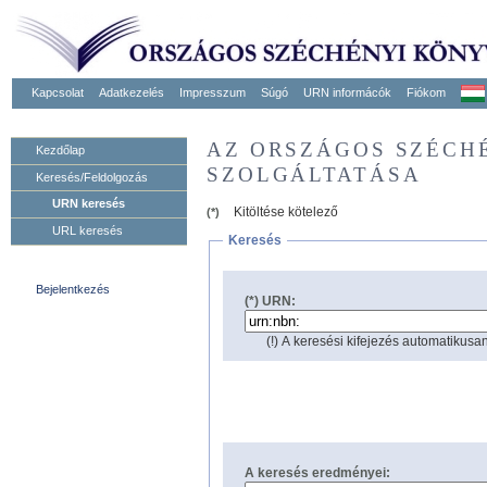
Kapcsolat
Adatkezelés
Impresszum
Súgó
URN informácók
Fiókom
AZ ORSZÁGOS SZÉCH
Kezdőlap
SZOLGÁLTATÁSA
Keresés/Feldolgozás
URN keresés
Kitöltése kötelező
(*)
URL keresés
Keresés
Bejelentkezés
(*) URN:
(!) A keresési kifejezés automatikusan
A keresés eredményei: