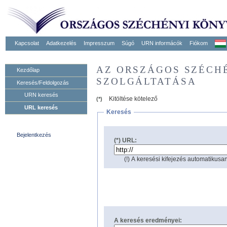
Kapcsolat
Adatkezelés
Impresszum
Súgó
URN informácók
Fiókom
AZ ORSZÁGOS SZÉCH
Kezdőlap
SZOLGÁLTATÁSA
Keresés/Feldolgozás
URN keresés
Kitöltése kötelező
(*)
URL keresés
Keresés
Bejelentkezés
(*) URL:
(!) A keresési kifejezés automatikusan
A keresés eredményei: