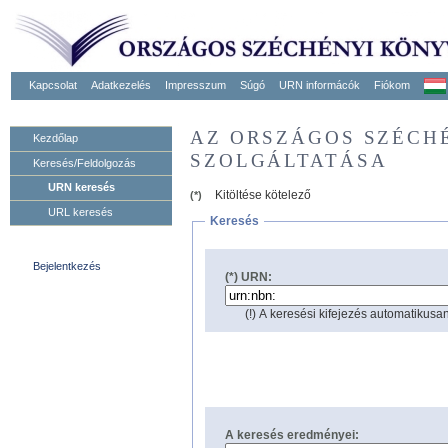
Kapcsolat
Adatkezelés
Impresszum
Súgó
URN informácók
Fiókom
AZ ORSZÁGOS SZÉCH
Kezdőlap
SZOLGÁLTATÁSA
Keresés/Feldolgozás
URN keresés
Kitöltése kötelező
(*)
URL keresés
Keresés
Bejelentkezés
(*) URN:
(!) A keresési kifejezés automatikusan
A keresés eredményei: