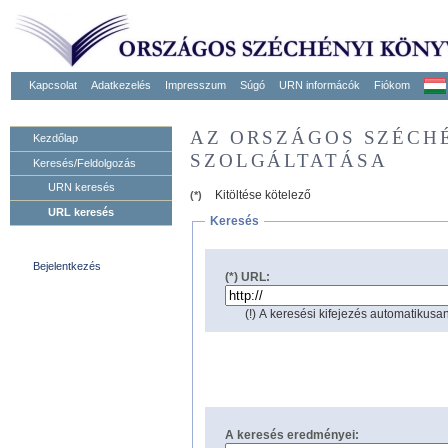
Kapcsolat
Adatkezelés
Impresszum
Súgó
URN informácók
Fiókom
AZ ORSZÁGOS SZÉCH
Kezdőlap
SZOLGÁLTATÁSA
Keresés/Feldolgozás
URN keresés
Kitöltése kötelező
(*)
URL keresés
Keresés
Bejelentkezés
(*) URL:
(!) A keresési kifejezés automatikusan
A keresés eredményei: