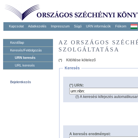
Kapcsolat
Adatkezelés
Impresszum
Súgó
URN informácók
Fiókom
AZ ORSZÁGOS SZÉCH
Kezdőlap
SZOLGÁLTATÁSA
Keresés/Feldolgozás
URN keresés
Kitöltése kötelező
(*)
URL keresés
Keresés
Bejelentkezés
(*) URN:
(!) A keresési kifejezés automatikusan
A keresés eredményei: