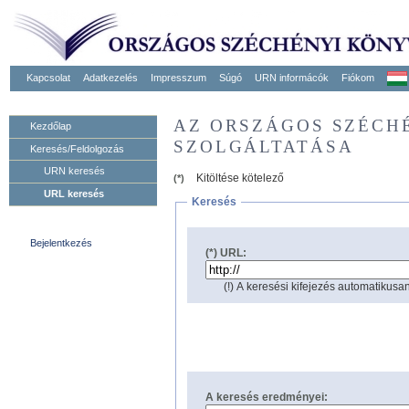
Kapcsolat
Adatkezelés
Impresszum
Súgó
URN informácók
Fiókom
AZ ORSZÁGOS SZÉCH
Kezdőlap
SZOLGÁLTATÁSA
Keresés/Feldolgozás
URN keresés
Kitöltése kötelező
(*)
URL keresés
Keresés
Bejelentkezés
(*) URL:
(!) A keresési kifejezés automatikusan
A keresés eredményei: