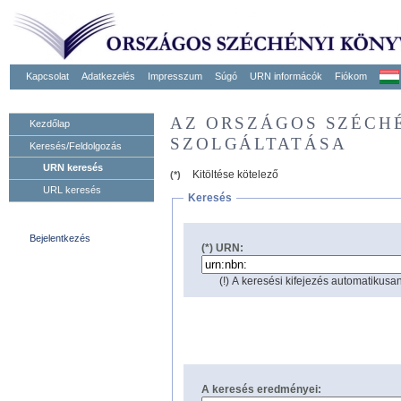
Kapcsolat
Adatkezelés
Impresszum
Súgó
URN informácók
Fiókom
AZ ORSZÁGOS SZÉCH
Kezdőlap
SZOLGÁLTATÁSA
Keresés/Feldolgozás
URN keresés
Kitöltése kötelező
(*)
URL keresés
Keresés
Bejelentkezés
(*) URN:
(!) A keresési kifejezés automatikusan
A keresés eredményei: