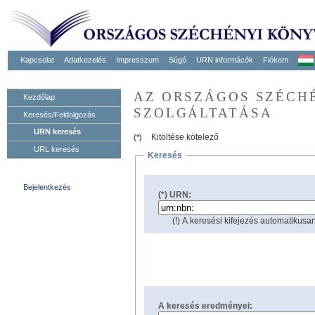
Kapcsolat
Adatkezelés
Impresszum
Súgó
URN informácók
Fiókom
AZ ORSZÁGOS SZÉCH
Kezdőlap
SZOLGÁLTATÁSA
Keresés/Feldolgozás
URN keresés
Kitöltése kötelező
(*)
URL keresés
Keresés
Bejelentkezés
(*) URN:
(!) A keresési kifejezés automatikusan
A keresés eredményei: