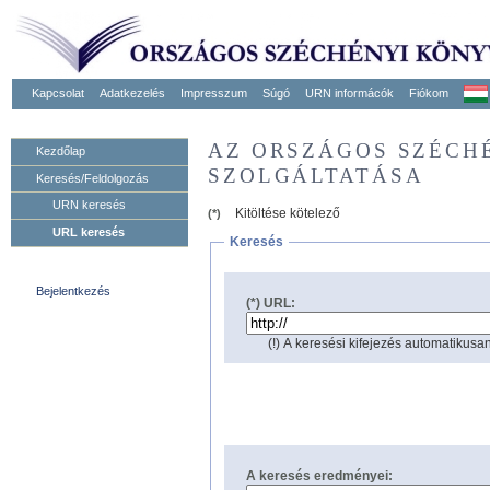
Kapcsolat
Adatkezelés
Impresszum
Súgó
URN informácók
Fiókom
AZ ORSZÁGOS SZÉCH
Kezdőlap
SZOLGÁLTATÁSA
Keresés/Feldolgozás
URN keresés
Kitöltése kötelező
(*)
URL keresés
Keresés
Bejelentkezés
(*) URL:
(!) A keresési kifejezés automatikusan
A keresés eredményei: