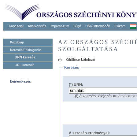
Kapcsolat
Adatkezelés
Impresszum
Súgó
URN informácók
Fiókom
AZ ORSZÁGOS SZÉCH
Kezdőlap
SZOLGÁLTATÁSA
Keresés/Feldolgozás
URN keresés
Kitöltése kötelező
(*)
URL keresés
Keresés
Bejelentkezés
(*) URN:
(!) A keresési kifejezés automatikusan
A keresés eredményei: