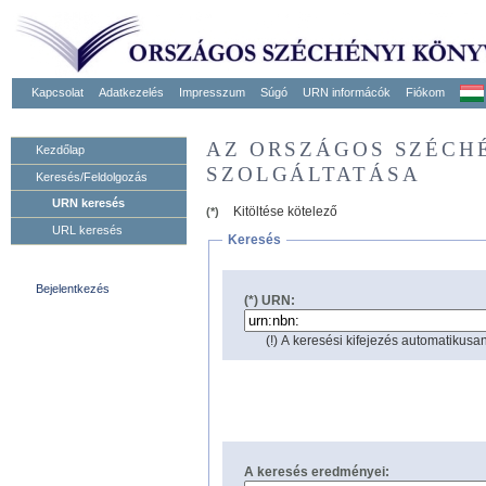
Kapcsolat
Adatkezelés
Impresszum
Súgó
URN informácók
Fiókom
AZ ORSZÁGOS SZÉCH
Kezdőlap
SZOLGÁLTATÁSA
Keresés/Feldolgozás
URN keresés
Kitöltése kötelező
(*)
URL keresés
Keresés
Bejelentkezés
(*) URN:
(!) A keresési kifejezés automatikusan
A keresés eredményei: