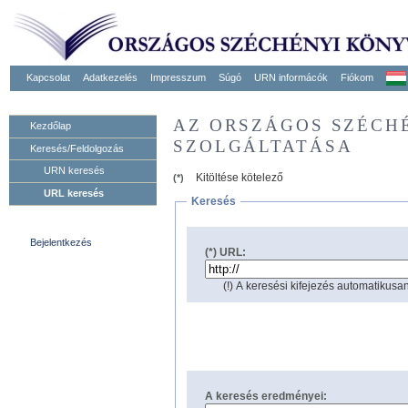
Kapcsolat
Adatkezelés
Impresszum
Súgó
URN informácók
Fiókom
AZ ORSZÁGOS SZÉCH
Kezdőlap
SZOLGÁLTATÁSA
Keresés/Feldolgozás
URN keresés
Kitöltése kötelező
(*)
URL keresés
Keresés
Bejelentkezés
(*) URL:
(!) A keresési kifejezés automatikusan
A keresés eredményei: