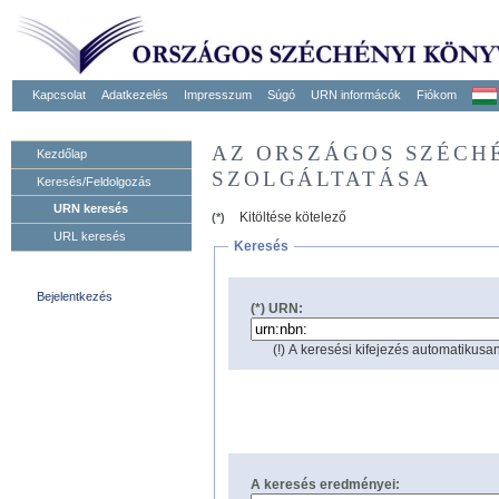
Kapcsolat
Adatkezelés
Impresszum
Súgó
URN informácók
Fiókom
AZ ORSZÁGOS SZÉCH
Kezdőlap
SZOLGÁLTATÁSA
Keresés/Feldolgozás
URN keresés
Kitöltése kötelező
(*)
URL keresés
Keresés
Bejelentkezés
(*) URN:
(!) A keresési kifejezés automatikusan
A keresés eredményei: