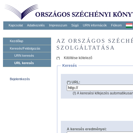
Kapcsolat
Adatkezelés
Impresszum
Súgó
URN informácók
Fiókom
AZ ORSZÁGOS SZÉCH
Kezdőlap
SZOLGÁLTATÁSA
Keresés/Feldolgozás
URN keresés
Kitöltése kötelező
(*)
URL keresés
Keresés
Bejelentkezés
(*) URL:
(!) A keresési kifejezés automatikusan
A keresés eredményei: