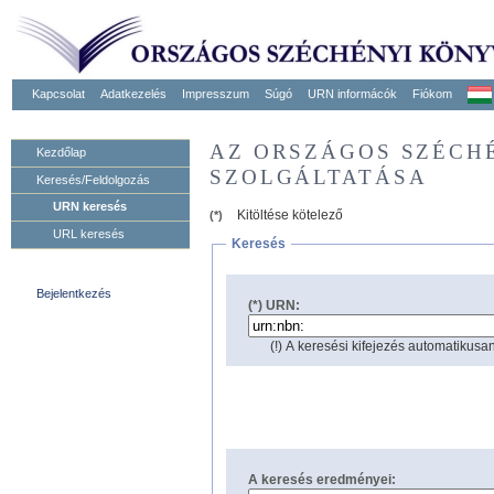
Kapcsolat
Adatkezelés
Impresszum
Súgó
URN informácók
Fiókom
AZ ORSZÁGOS SZÉCH
Kezdőlap
SZOLGÁLTATÁSA
Keresés/Feldolgozás
URN keresés
Kitöltése kötelező
(*)
URL keresés
Keresés
Bejelentkezés
(*) URN:
(!) A keresési kifejezés automatikusan
A keresés eredményei: