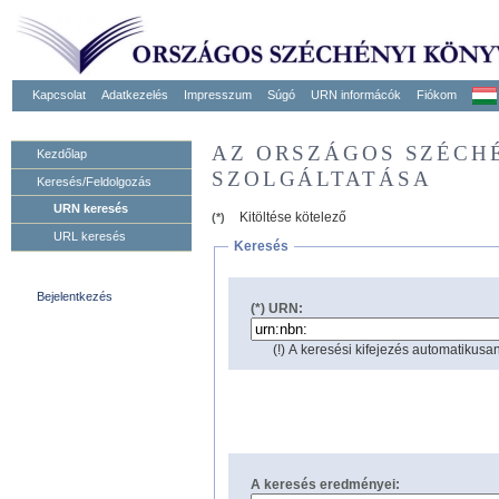
Kapcsolat
Adatkezelés
Impresszum
Súgó
URN informácók
Fiókom
AZ ORSZÁGOS SZÉCH
Kezdőlap
SZOLGÁLTATÁSA
Keresés/Feldolgozás
URN keresés
Kitöltése kötelező
(*)
URL keresés
Keresés
Bejelentkezés
(*) URN:
(!) A keresési kifejezés automatikusan
A keresés eredményei: