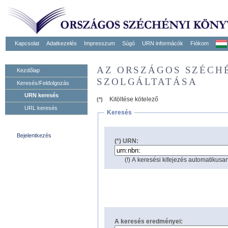
Kapcsolat
Adatkezelés
Impresszum
Súgó
URN informácók
Fiókom
AZ ORSZÁGOS SZÉCH
Kezdőlap
SZOLGÁLTATÁSA
Keresés/Feldolgozás
URN keresés
Kitöltése kötelező
(*)
URL keresés
Keresés
Bejelentkezés
(*) URN:
(!) A keresési kifejezés automatikusan
A keresés eredményei: