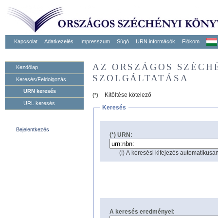
Kapcsolat
Adatkezelés
Impresszum
Súgó
URN informácók
Fiókom
AZ ORSZÁGOS SZÉCH
Kezdőlap
SZOLGÁLTATÁSA
Keresés/Feldolgozás
URN keresés
Kitöltése kötelező
(*)
URL keresés
Keresés
Bejelentkezés
(*) URN:
(!) A keresési kifejezés automatikusan
A keresés eredményei: