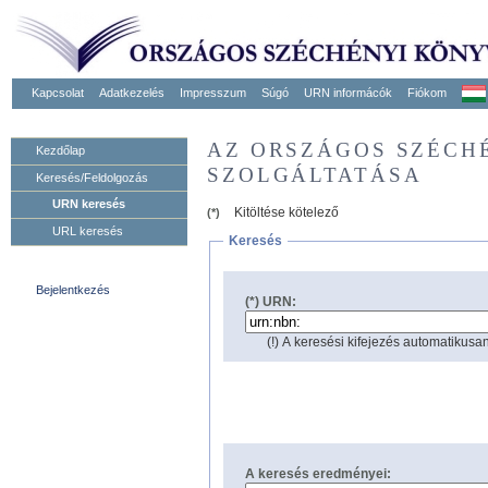
Kapcsolat
Adatkezelés
Impresszum
Súgó
URN informácók
Fiókom
AZ ORSZÁGOS SZÉCH
Kezdőlap
SZOLGÁLTATÁSA
Keresés/Feldolgozás
URN keresés
Kitöltése kötelező
(*)
URL keresés
Keresés
Bejelentkezés
(*) URN:
(!) A keresési kifejezés automatikusan
A keresés eredményei: