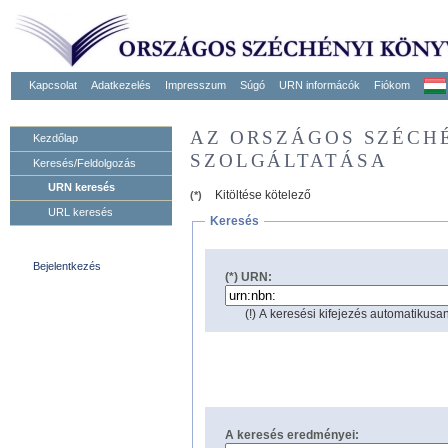
Kapcsolat
Adatkezelés
Impresszum
Súgó
URN informácók
Fiókom
AZ ORSZÁGOS SZÉCH
Kezdőlap
SZOLGÁLTATÁSA
Keresés/Feldolgozás
URN keresés
Kitöltése kötelező
(*)
URL keresés
Keresés
Bejelentkezés
(*) URN:
(!) A keresési kifejezés automatikusan
A keresés eredményei: