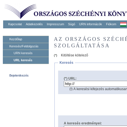
Kapcsolat
Adatkezelés
Impresszum
Súgó
URN informácók
Fiókom
AZ ORSZÁGOS SZÉCH
Kezdőlap
SZOLGÁLTATÁSA
Keresés/Feldolgozás
URN keresés
Kitöltése kötelező
(*)
URL keresés
Keresés
Bejelentkezés
(*) URL:
(!) A keresési kifejezés automatikusan
A keresés eredményei: