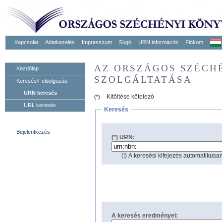
Kapcsolat
Adatkezelés
Impresszum
Súgó
URN informácók
Fiókom
AZ ORSZÁGOS SZÉCH
Kezdőlap
SZOLGÁLTATÁSA
Keresés/Feldolgozás
URN keresés
Kitöltése kötelező
(*)
URL keresés
Keresés
Bejelentkezés
(*) URN:
(!) A keresési kifejezés automatikusan
A keresés eredményei: