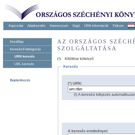
Kapcsolat
Adatkezelés
Impresszum
Súgó
URN informácók
Fiókom
AZ ORSZÁGOS SZÉCH
Kezdőlap
SZOLGÁLTATÁSA
Keresés/Feldolgozás
URN keresés
Kitöltése kötelező
(*)
URL keresés
Keresés
Bejelentkezés
(*) URN:
(!) A keresési kifejezés automatikusan
A keresés eredményei: