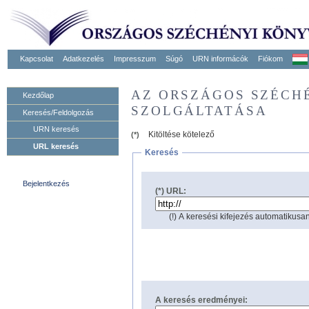
Kapcsolat
Adatkezelés
Impresszum
Súgó
URN informácók
Fiókom
AZ ORSZÁGOS SZÉCH
Kezdőlap
SZOLGÁLTATÁSA
Keresés/Feldolgozás
URN keresés
Kitöltése kötelező
(*)
URL keresés
Keresés
Bejelentkezés
(*) URL:
(!) A keresési kifejezés automatikusan
A keresés eredményei: