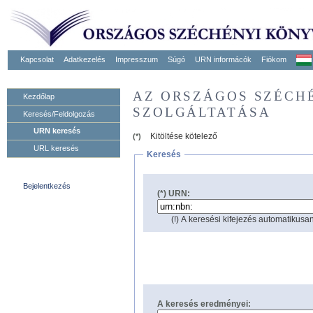
Kapcsolat
Adatkezelés
Impresszum
Súgó
URN informácók
Fiókom
AZ ORSZÁGOS SZÉCH
Kezdőlap
SZOLGÁLTATÁSA
Keresés/Feldolgozás
URN keresés
Kitöltése kötelező
(*)
URL keresés
Keresés
Bejelentkezés
(*) URN:
(!) A keresési kifejezés automatikusan
A keresés eredményei: