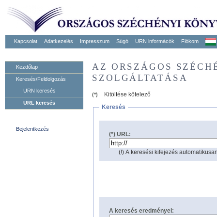
Kapcsolat
Adatkezelés
Impresszum
Súgó
URN informácók
Fiókom
AZ ORSZÁGOS SZÉCH
Kezdőlap
SZOLGÁLTATÁSA
Keresés/Feldolgozás
URN keresés
Kitöltése kötelező
(*)
URL keresés
Keresés
Bejelentkezés
(*) URL:
(!) A keresési kifejezés automatikusan
A keresés eredményei: