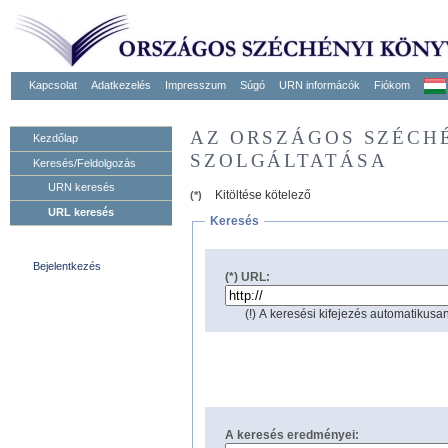
Kapcsolat
Adatkezelés
Impresszum
Súgó
URN informácók
Fiókom
AZ ORSZÁGOS SZÉCH
Kezdőlap
SZOLGÁLTATÁSA
Keresés/Feldolgozás
URN keresés
Kitöltése kötelező
(*)
URL keresés
Keresés
Bejelentkezés
(*) URL:
(!) A keresési kifejezés automatikusan
A keresés eredményei: