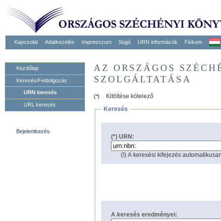
Kapcsolat
Adatkezelés
Impresszum
Súgó
URN informácók
Fiókom
AZ ORSZÁGOS SZÉCH
Kezdőlap
SZOLGÁLTATÁSA
Keresés/Feldolgozás
URN keresés
Kitöltése kötelező
(*)
URL keresés
Keresés
Bejelentkezés
(*) URN:
(!) A keresési kifejezés automatikusan
A keresés eredményei: