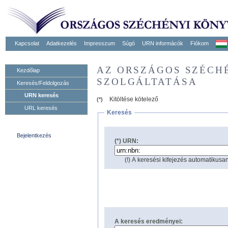
Kapcsolat
Adatkezelés
Impresszum
Súgó
URN informácók
Fiókom
AZ ORSZÁGOS SZÉCH
Kezdőlap
SZOLGÁLTATÁSA
Keresés/Feldolgozás
URN keresés
Kitöltése kötelező
(*)
URL keresés
Keresés
Bejelentkezés
(*) URN:
(!) A keresési kifejezés automatikusan
A keresés eredményei: