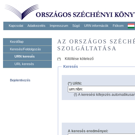
Kapcsolat
Adatkezelés
Impresszum
Súgó
URN informácók
Fiókom
AZ ORSZÁGOS SZÉCH
Kezdőlap
SZOLGÁLTATÁSA
Keresés/Feldolgozás
URN keresés
Kitöltése kötelező
(*)
URL keresés
Keresés
Bejelentkezés
(*) URN:
(!) A keresési kifejezés automatikusan
A keresés eredményei: