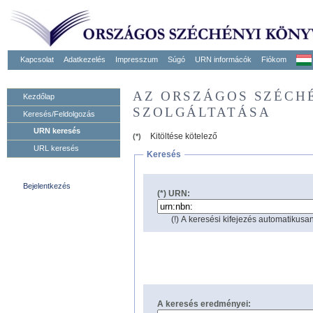
Kapcsolat
Adatkezelés
Impresszum
Súgó
URN informácók
Fiókom
AZ ORSZÁGOS SZÉCH
Kezdőlap
SZOLGÁLTATÁSA
Keresés/Feldolgozás
URN keresés
Kitöltése kötelező
(*)
URL keresés
Keresés
Bejelentkezés
(*) URN:
(!) A keresési kifejezés automatikusan
A keresés eredményei: