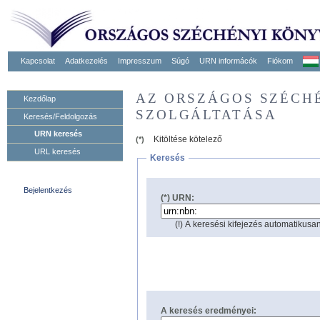
Kapcsolat
Adatkezelés
Impresszum
Súgó
URN informácók
Fiókom
AZ ORSZÁGOS SZÉCH
Kezdőlap
SZOLGÁLTATÁSA
Keresés/Feldolgozás
URN keresés
Kitöltése kötelező
(*)
URL keresés
Keresés
Bejelentkezés
(*) URN:
(!) A keresési kifejezés automatikusan
A keresés eredményei: