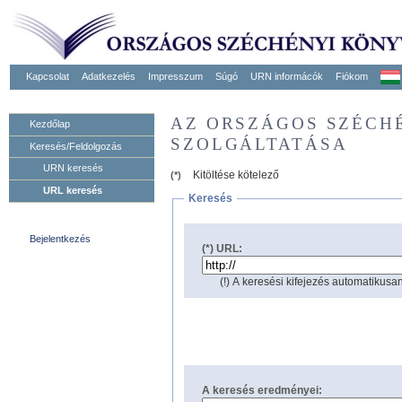
Kapcsolat
Adatkezelés
Impresszum
Súgó
URN informácók
Fiókom
AZ ORSZÁGOS SZÉCH
Kezdőlap
SZOLGÁLTATÁSA
Keresés/Feldolgozás
URN keresés
Kitöltése kötelező
(*)
URL keresés
Keresés
Bejelentkezés
(*) URL:
(!) A keresési kifejezés automatikusan
A keresés eredményei: