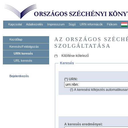
Kapcsolat
Adatkezelés
Impresszum
Súgó
URN informácók
Fiókom
AZ ORSZÁGOS SZÉCH
Kezdőlap
SZOLGÁLTATÁSA
Keresés/Feldolgozás
URN keresés
Kitöltése kötelező
(*)
URL keresés
Keresés
Bejelentkezés
(*) URN:
(!) A keresési kifejezés automatikusan
A keresés eredményei: