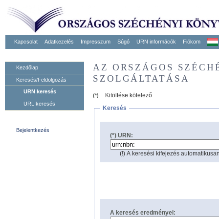
Kapcsolat
Adatkezelés
Impresszum
Súgó
URN informácók
Fiókom
AZ ORSZÁGOS SZÉCH
Kezdőlap
SZOLGÁLTATÁSA
Keresés/Feldolgozás
URN keresés
Kitöltése kötelező
(*)
URL keresés
Keresés
Bejelentkezés
(*) URN:
(!) A keresési kifejezés automatikusan
A keresés eredményei: