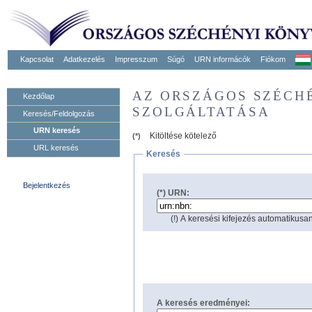
Kapcsolat
Adatkezelés
Impresszum
Súgó
URN informácók
Fiókom
AZ ORSZÁGOS SZÉCH
Kezdőlap
SZOLGÁLTATÁSA
Keresés/Feldolgozás
URN keresés
Kitöltése kötelező
(*)
URL keresés
Keresés
Bejelentkezés
(*) URN:
(!) A keresési kifejezés automatikusan
A keresés eredményei: